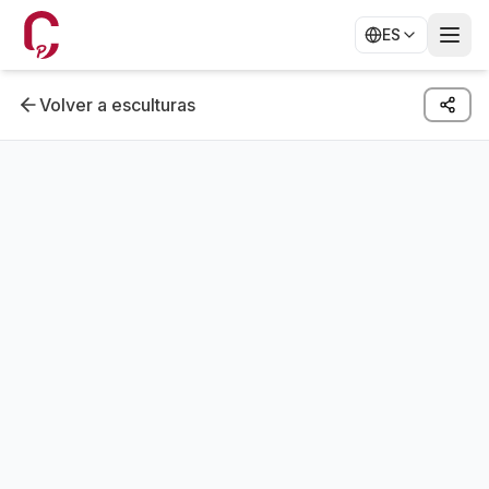
ES
Volver a esculturas
FIGURATIVO
Avenida Constitucion
En exposición
Autor
Goran Cpajak